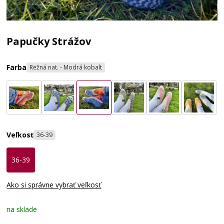
Papučky Strážov
Farba
Režná nat. - Modrá kobalt
Veľkosť
36-39
36-39
Ako si správne vybrať veľkosť
na sklade