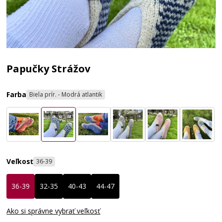
Papučky Strážov
Farba
Biela prír. - Modrá atlantik
Veľkosť
36-39
36-39
32-35
40-43
44-47
Ako si správne vybrať veľkosť