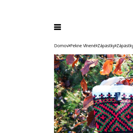
Domov
Pekne Vlnené
Zápästky
Zápästky