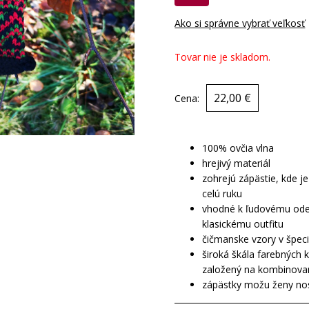
Ako si správne vybrať veľkosť
Tovar nie je skladom.
22,00 €
Cena:
100% ovčia vlna
hrejivý materiál
zohrejú zápästie, kde je
celú ruku
vhodné k ľudovému odevu
klasickému outfitu
čičmanske vzory v špec
široká škála farebných 
založený na kombinovan
zápästky možu ženy nos