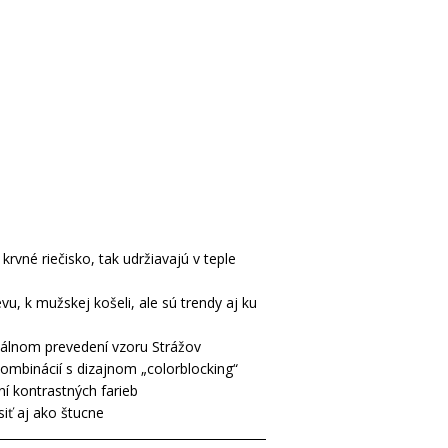
 krvné riečisko, tak udržiavajú v teple
, k mužskej košeli, ale sú trendy aj ku
iálnom prevedení vzoru Strážov
kombinácií s dizajnom „colorblocking“
í kontrastných farieb
iť aj ako štucne