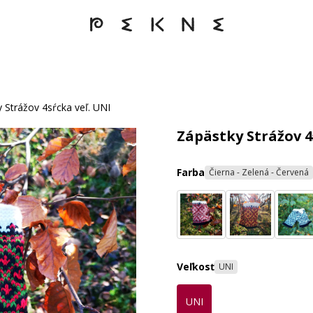
 Strážov 4sŕcka veľ. UNI
Zápästky Strážov 4
Farba
Čierna - Zelená - Červená
Veľkosť
UNI
UNI