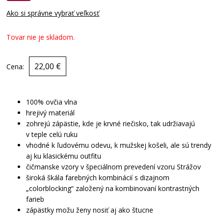
Ako si správne vybrať veľkosť
Tovar nie je skladom.
22,00 €
Cena:
100% ovčia vlna
hrejivý materiál
zohrejú zápästie, kde je krvné riečisko, tak udržiavajú
v teple celú ruku
vhodné k ľudovému odevu, k mužskej košeli, ale sú trendy
aj ku klasickému outfitu
čičmanske vzory v špeciálnom prevedení vzoru Strážov
široká škála farebných kombinácií s dizajnom
„colorblocking“ založený na kombinovaní kontrastných
farieb
zápästky možu ženy nosiť aj ako štucne