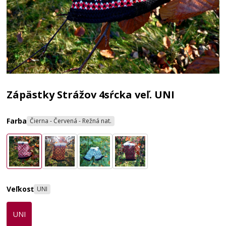
Zápästky Strážov 4sŕcka veľ. UNI
Farba
Čierna - Červená - Režná nat.
Veľkosť
UNI
UNI