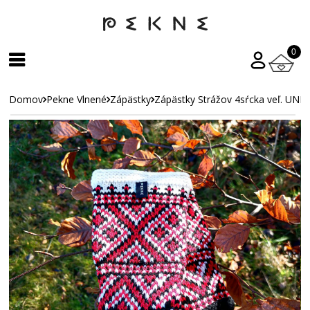
0
Domov
Pekne Vlnené
Zápästky
Zápästky Strážov 4sŕcka veľ. UNI