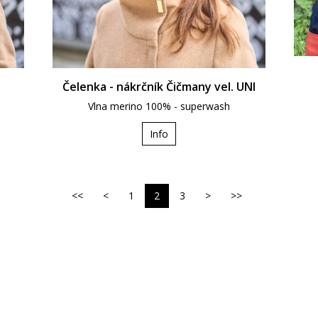
Čelenka - nákrčník Čičmany vel. UNI
Vlna merino 100% - superwash
Info
<<
<
1
2
3
>
>>