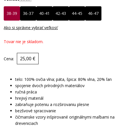
38-39
36-37
40-41
42-43
44-45
46-47
Ako si správne vybrať veľkosť
Tovar nie je skladom.
25,00 €
Cena:
telo: 100% ovčia vlna; päta, špica: 80% vlna, 20% ľan
spojenie dvoch prírodných materiálov
ručná práca
hrejivý materiál
zabraňuje poteniu a rozširovaniu plesne
bezšvové spracovanie
čičmanske vzory inšpirované originálnymi maľbami na
dreveniciach