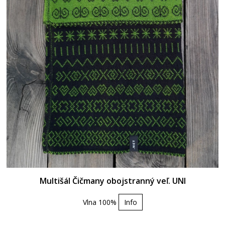
Multišál Čičmany obojstranný veľ. UNI
Vlna 100%
Info