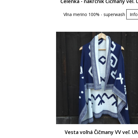
Čelenka - nákrčník Čičmany vel. 
Vlna merino 100% - superwash
Info
Vesta voľná Čičmany VV veľ. UN