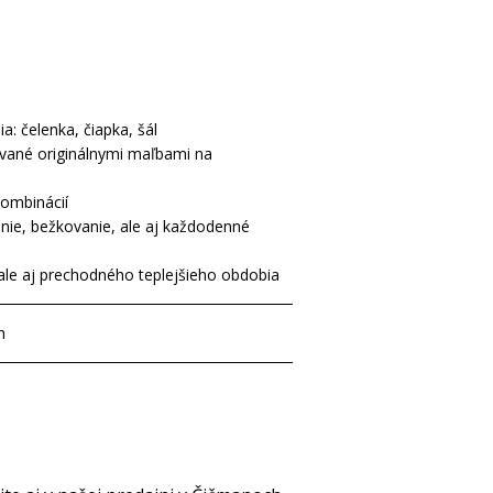
a: čelenka, čiapka, šál
ované originálnymi maľbami na
kombinácií
anie, bežkovanie, ale aj každodenné
ale aj prechodného teplejšieho obdobia
h