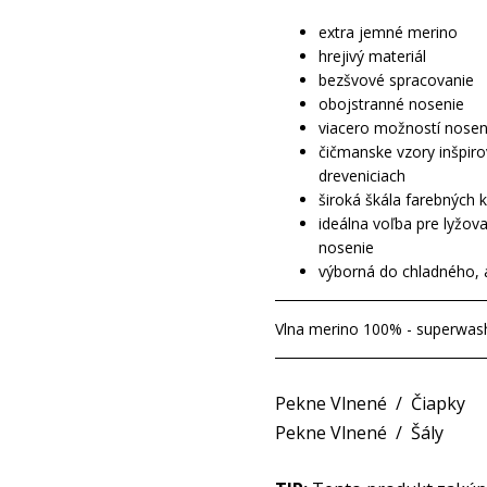
extra jemné merino
hrejivý materiál
bezšvové spracovanie
obojstranné nosenie
viacero možností noseni
čičmanske vzory inšpir
dreveniciach
široká škála farebných 
ideálna voľba pre lyžov
nosenie
výborná do chladného, 
Vlna merino 100% - superwas
Pekne Vlnené
/
Čiapky
Pekne Vlnené
/
Šály