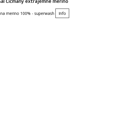
Šál Čičmany extrajemné merino
lna merino 100% - superwash
Info