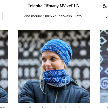
Čelenka Čičmany MV veľ. UNI
Če
Vlna merino 100% - superwash
Info
V