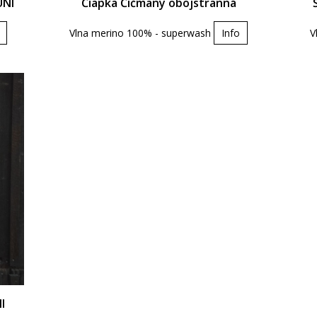
UNI
Čiapka Čičmany obojstranná
Vlna merino 100% - superwash
Info
V
I