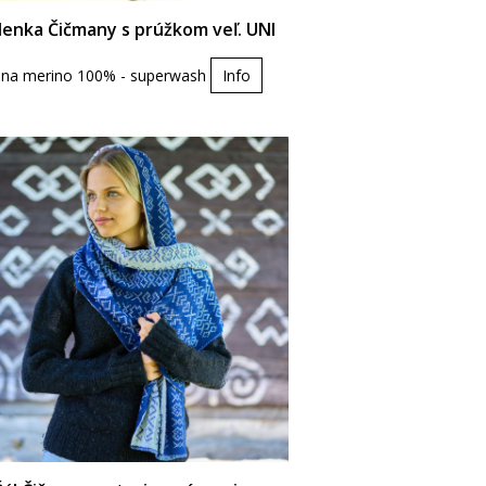
lenka Čičmany s prúžkom veľ. UNI
lna merino 100% - superwash
Info