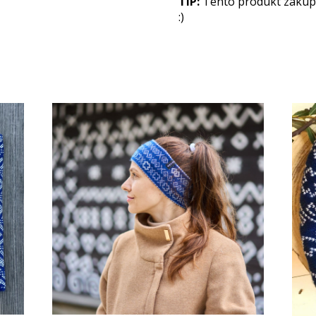
TIP:
Tento produkt zakúpit
:)