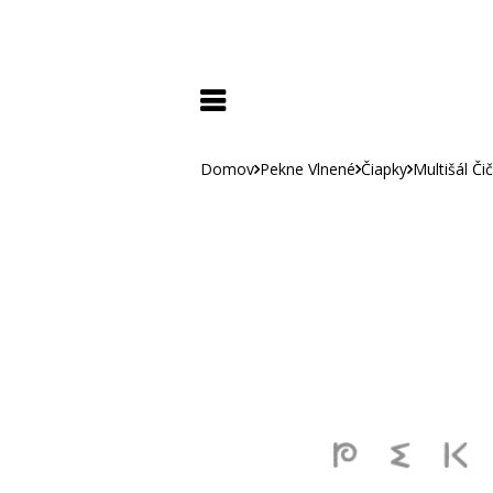
Domov
Pekne Vlnené
Čiapky
Multišál Č