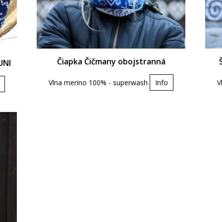
Čiapka Čičmany obojstranná
UNI
Vlna merino 100% - superwash
Info
V