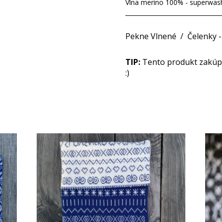
Vlna merino 100% - superwas
Pekne Vlnené
/
Čelenky 
TIP:
Tento produkt zakúpit
:)