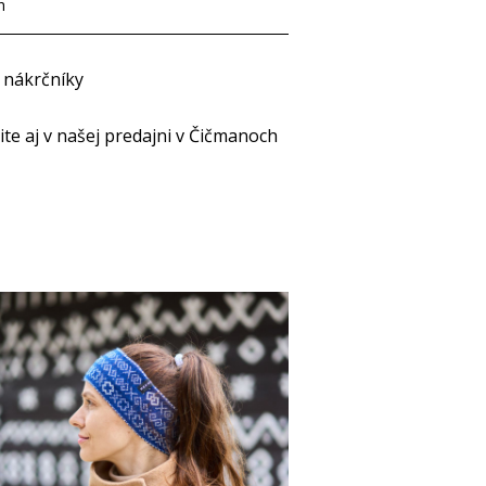
h
- nákrčníky
e aj v našej predajni v Čičmanoch