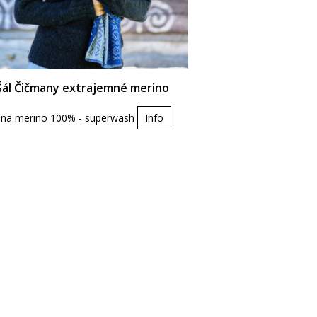
Šál Čičmany extrajemné merino
lna merino 100% - superwash
Info