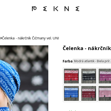
y
Čelenka - nákrčník Čičmany vel. UNI
Čelenka - nákrčník
Farba
Modrá atlantik - Biela prír.