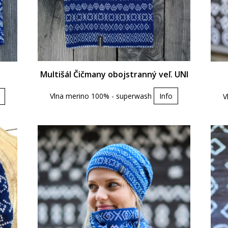
Multišál Čičmany obojstranný veľ. UNI
Vlna merino 100% - superwash
Info
V