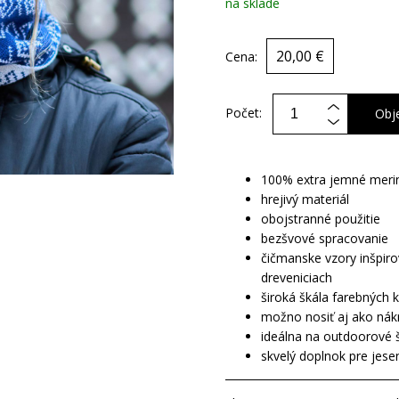
na sklade
20,00 €
Cena:
Počet:
Obj
100% extra jemné meri
hrejivý materiál
obojstranné použitie
bezšvové spracovanie
čičmanske vzory inšpir
dreveniciach
široká škála farebných 
možno nosiť aj ako nák
ideálna na outdoorové 
skvelý doplnok pre jese