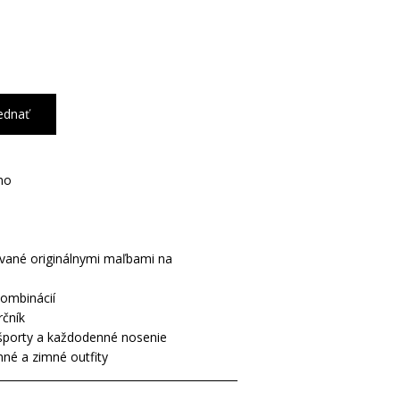
ednať
no
ované originálnymi maľbami na
kombinácií
rčník
športy a každodenné nosenie
nné a zimné outfity