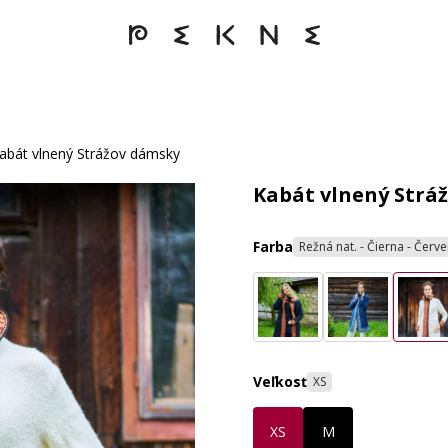
abát vlnený Strážov dámsky
Kabát vlnený Strá
Farba
Režná nat. - Čierna - Červe
Veľkosť
XS
XS
M