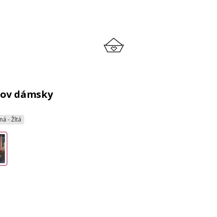
žov dámsky
ná - Žltá