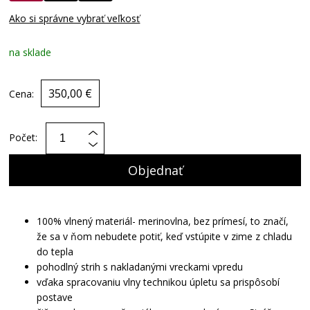
Ako si správne vybrať veľkosť
na sklade
350,00 €
Cena:
Počet:
Objednať
100% vlnený materiál- merinovlna, bez prímesí, to značí,
že sa v ňom nebudete potiť, keď vstúpite v zime z chladu
do tepla
pohodlný strih s nakladanými vreckami vpredu
vďaka spracovaniu vlny technikou úpletu sa prispôsobí
postave