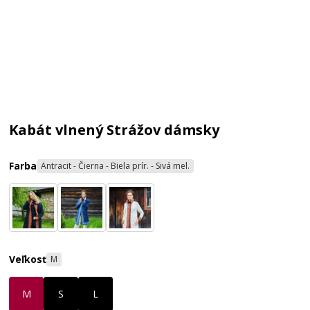
Kabát vlnený Strážov dámsky
Farba
Antracit - Čierna - Biela prír. - Sivá mel.
Veľkosť
M
M
S
L