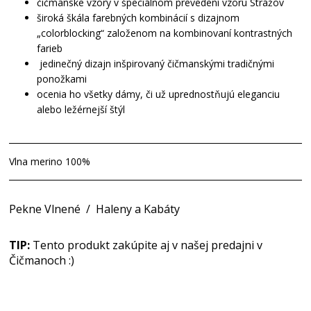
čičmanske vzory v špeciálnom prevedení vzoru Strážov
široká škála farebných kombinácií s dizajnom
„colorblocking“ založenom na kombinovaní kontrastných
farieb
jedinečný dizajn inšpirovaný čičmanskými tradičnými
ponožkami
ocenia ho všetky dámy, či už uprednostňujú eleganciu
alebo ležérnejší štýl
Vlna merino 100%
Pekne Vlnené
/
Haleny a Kabáty
TIP:
Tento produkt zakúpite aj v našej predajni v
Čičmanoch :)