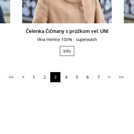
Čelenka Čičmany s prúžkom veľ. UNI
Vlna merino 100% - superwash
Info
<<
<
1
2
3
4
5
6
7
>
>>