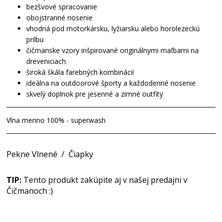
bezšvové spracovanie
obojstranné nosenie
vhodná pod motorkársku, lyžiarsku alebo horolezeckú
prilbu
čičmanske vzory inšpirované originálnymi maľbami na
dreveniciach
široká škála farebných kombinácií
ideálna na outdoorové športy a každodenné nosenie
skvelý doplnok pre jesenné a zimné outfity
Vlna merino 100% - superwash
Pekne Vlnené
/
Čiapky
TIP:
Tento produkt zakúpite aj v našej predajni v
Čičmanoch :)