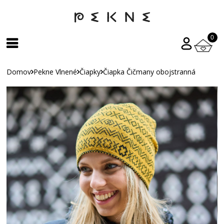
0
Domov
Pekne Vlnené
Čiapky
Čiapka Čičmany obojstranná