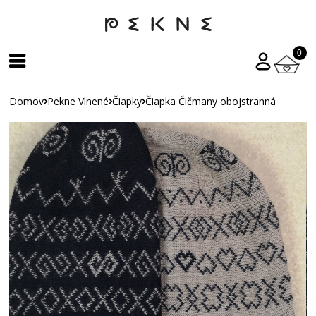
0
Domov
Pekne Vlnené
Čiapky
Čiapka Čičmany obojstranná