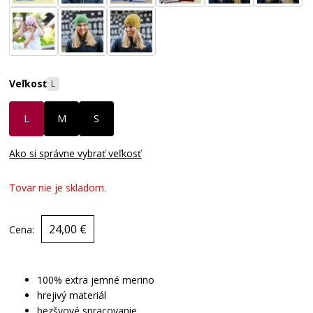
Veľkosť
L
L
M
S
Ako si správne vybrať veľkosť
Tovar nie je skladom.
24,00 €
Cena:
100% extra jemné merino
hrejivý materiál
bezšvové spracovanie