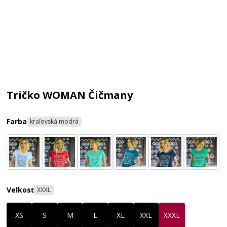
Tričko WOMAN Čičmany
Farba
kraľovská modrá
Veľkosť
XXXL
XS
S
M
L
XL
XXL
XXXL