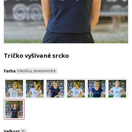
Tričko vyšívané srcko
Farba
trikolóra, tmavomodré
Veľkosť
XL