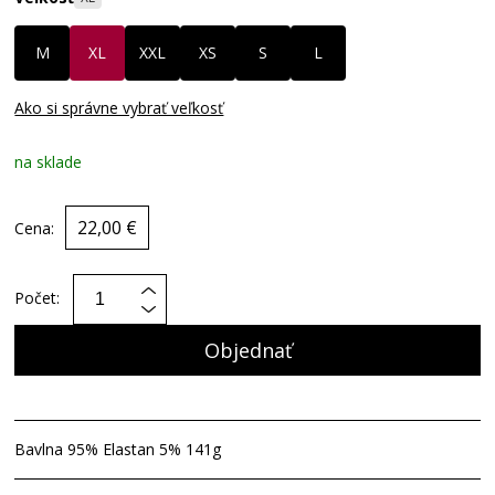
M
XL
XXL
XS
S
L
Ako si správne vybrať veľkosť
na sklade
22,00 €
Cena:
Počet:
Objednať
Bavlna 95% Elastan 5% 141g