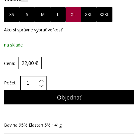
XS
S
M
L
XL
XXL
XXXL
Ako si správne vybrať veľkosť
na sklade
22,00 €
Cena:
Počet:
Objednať
Bavlna 95% Elastan 5% 141g