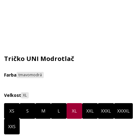
Tričko UNI Modrotlač
Farba
tmavomodrá
Veľkosť
XL
XS
S
M
L
XL
XXL
XXXL
XXXXL
XXS