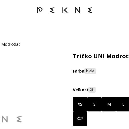
I Modrotlač
Tričko UNI Modrot
Farba
biela
Veľkosť
XL
XS
S
M
L
XXS