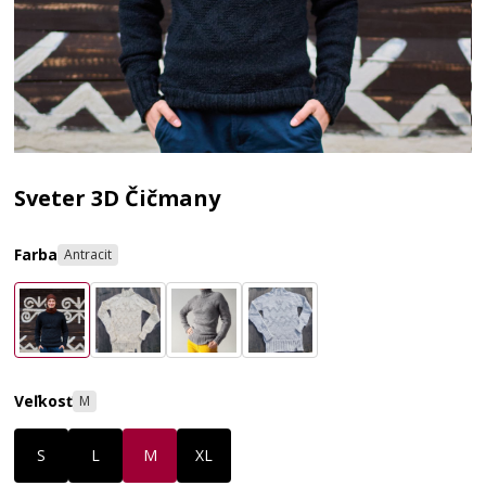
Sveter 3D Čičmany
Farba
Antracit
Veľkosť
M
S
L
M
XL