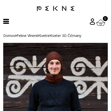
0
Domov
Pekne Vlnené
Svetre
Sveter 3D Čičmany