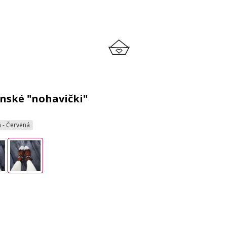
nské "nohavički"
ná - Červená