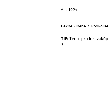
Vlna 100%
Pekne Vlnené
/
Podkolie
TIP:
Tento produkt zakúpit
:)