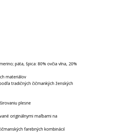
 merino; päta, špica: 80% ovčia vlna, 20%
ých materiálov
 podľa tradičných čičmankých ženských
širovaniu plesne
ované originálnymi maľbami na
 čičmanských farebných kombinácií