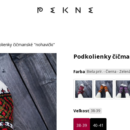
lienky čičmanské "nohavički"
Podkolienky čičma
Farba
Biela prír. - Čierna - Zele
Veľkosť
38-39
38-39
40-41