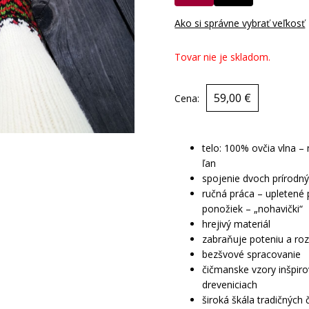
Ako si správne vybrať veľkosť
Tovar nie je skladom.
59,00 €
Cena:
telo: 100% ovčia vlna –
ľan
spojenie dvoch prírodn
ručná práca – upletené
ponožiek – „nohavički“
hrejivý materiál
zabraňuje poteniu a roz
bezšvové spracovanie
čičmanske vzory inšpir
dreveniciach
široká škála tradičných