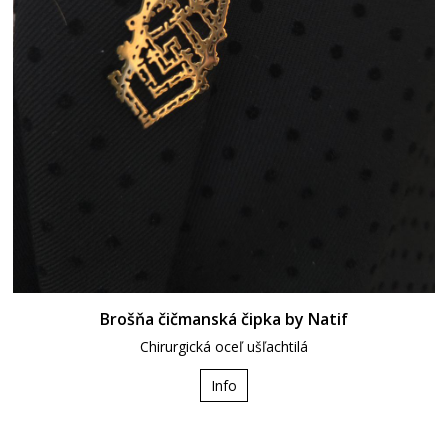
Brošňa čičmanská čipka by Natif
Chirurgická oceľ ušľachtilá
Info