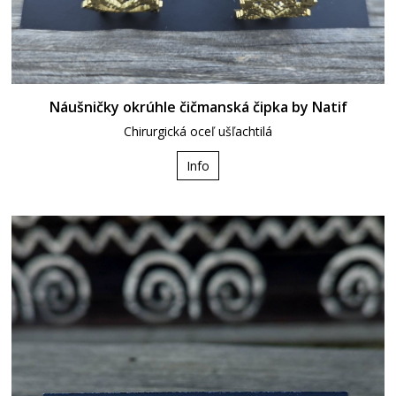
Náušničky okrúhle čičmanská čipka by Natif
Chirurgická oceľ ušľachtilá
Info