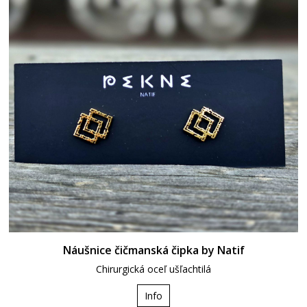
Náušnice čičmanská čipka by Natif
Chirurgická oceľ ušľachtilá
Info