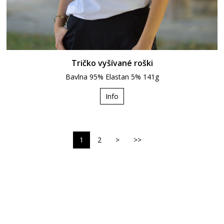
Tričko vyšívané roški
Bavlna 95% Elastan 5% 141g
Info
1
2
>
>>