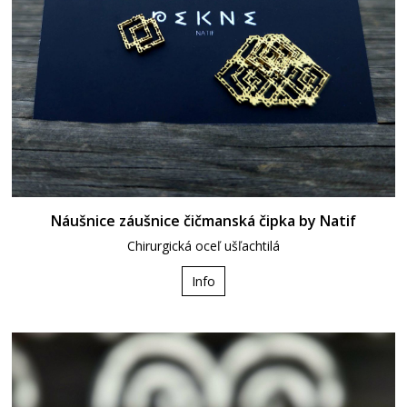
Náušnice záušnice čičmanská čipka by Natif
Chirurgická oceľ ušľachtilá
Info