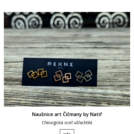
Naušnice art Čičmany by Natif
Chirurgická oceľ ušľachtilá