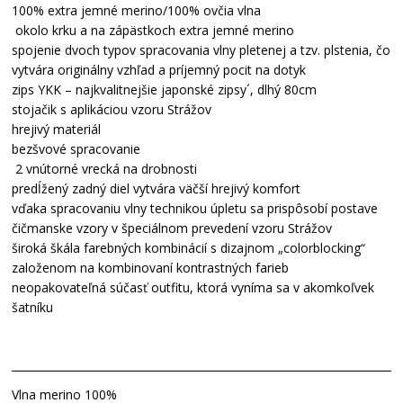
100% extra jemné merino/100% ovčia vlna
okolo krku a na zápästkoch extra jemné merino
spojenie dvoch typov spracovania vlny pletenej a tzv. plstenia, čo
vytvára originálny vzhľad a príjemný pocit na dotyk
zips YKK – najkvalitnejšie japonské zipsy´, dlhý 80cm
stojačik s aplikáciou vzoru Strážov
hrejivý materiál
bezšvové spracovanie
2 vnútorné vrecká na drobnosti
predĺžený zadný diel vytvára väčší hrejivý komfort
vďaka spracovaniu vlny technikou úpletu sa prispôsobí postave
čičmanske vzory v špeciálnom prevedení vzoru Strážov
široká škála farebných kombinácií s dizajnom „colorblocking“
založenom na kombinovaní kontrastných farieb
neopakovateľná súčasť outfitu, ktorá vyníma sa v akomkoľvek
šatníku
Vlna merino 100%