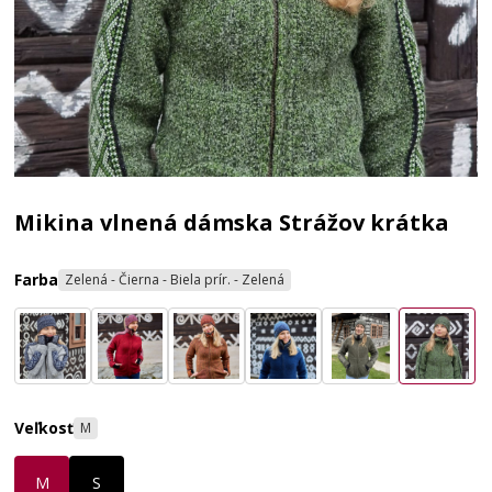
Mikina vlnená dámska Strážov krátka
Farba
Zelená - Čierna - Biela prír. - Zelená
Veľkosť
M
M
S