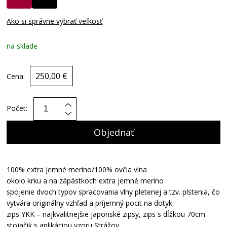
Ako si správne vybrať veľkosť
na sklade
250,00 €
Cena:
Počet:
Objednať
100% extra jemné merino/100% ovčia vlna
okolo krku a na zápästkoch extra jemné merino
spojenie dvoch typov spracovania vlny pletenej a tzv. plstenia, čo
vytvára originálny vzhľad a príjemný pocit na dotyk
zips YKK – najkvalitnejšie japonské zipsy, zips s dĺžkou 70cm
stojačik s aplikáciou vzoru Strážov