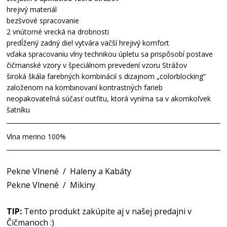
hrejivý materiál
bezšvové spracovanie
2 vnútorné vrecká na drobnosti
predĺžený zadný diel vytvára väčší hrejivý komfort
vďaka spracovaniu vlny technikou úpletu sa prispôsobí postave
čičmanské vzory v špeciálnom prevedení vzoru Strážov
široká škála farebných kombinácií s dizajnom „colorblocking“
založenom na kombinovaní kontrastných farieb
neopakovateľná súčasť outfitu, ktorá vyníma sa v akomkoľvek
šatníku
Vlna merino 100%
Pekne Vlnené
/
Haleny a Kabáty
Pekne Vlnené
/
Mikiny
TIP:
Tento produkt zakúpite aj v našej predajni v
Čičmanoch :)