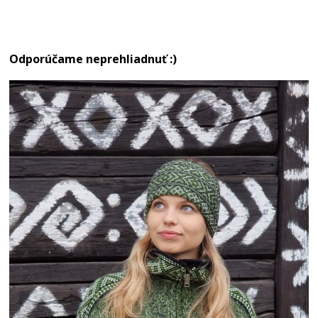
Odporúčame neprehliadnuť :)