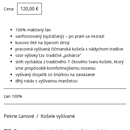
120,00 €
Cena:
100% mäkčený ľan
sanforizovaný (vyzrážaný) – po praní sa nezrazí
kusovo šité na šijacom stroji
pracovná vyšívaná čičmanská košeľa s nádychom tradície
vzor výšivky tzv. tradičné „pohárce“
strih vychádza z tradičného T-čkového tvaru košele, ktorý
sme prispôsobili komfortnejšiemu noseniu
vyšívaný stojačik so šnúrkou na zaviazanie
dlhý rukáv s vyšívanou manžetou
Ľan 100%
Pekne Ľanové
/
Košele vyšívané