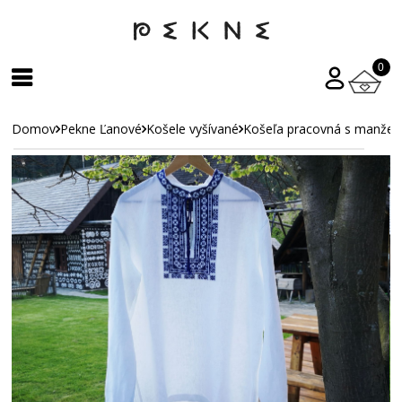
0
Domov
Pekne Ľanové
Košele vyšívané
Košeľa pracovná s manžet