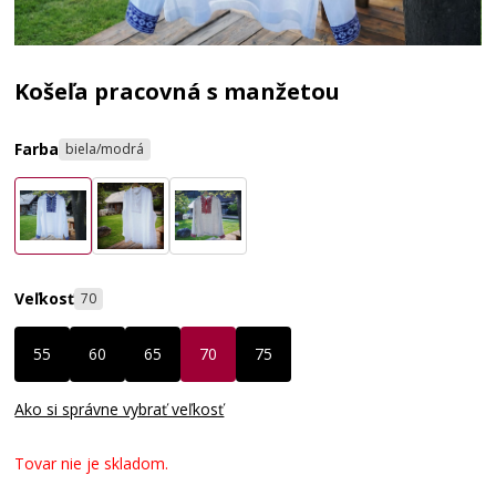
Košeľa pracovná s manžetou
Farba
biela/modrá
Veľkosť
70
55
60
65
70
75
Ako si správne vybrať veľkosť
Tovar nie je skladom.