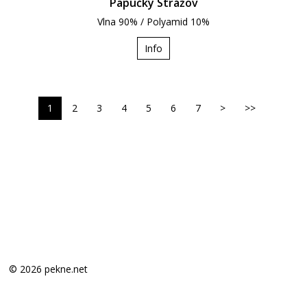
Papučky Strážov
Vlna 90% / Polyamid 10%
Info
1
2
3
4
5
6
7
>
>>
© 2026 pekne.net