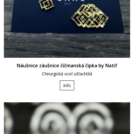
Náušnice záušnice čičmanská čipka by Natif
Chirurgická oceľ ušľachtilá
Info