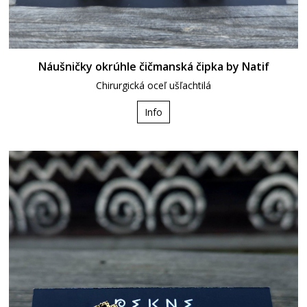
Náušničky okrúhle čičmanská čipka by Natif
Chirurgická oceľ ušľachtilá
Info