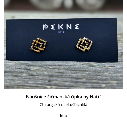
Náušnice čičmanská čipka by Natif
Chirurgická oceľ ušľachtilá
Info