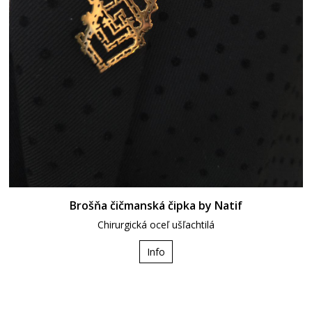
Brošňa čičmanská čipka by Natif
Chirurgická oceľ ušľachtilá
Info