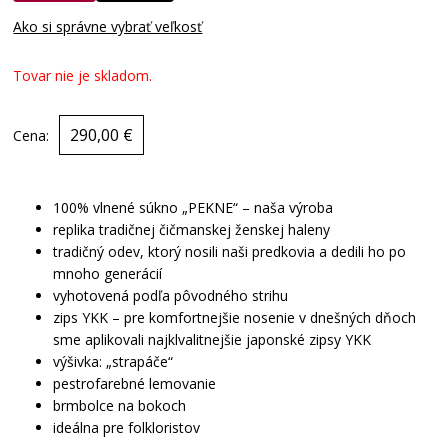
Ako si správne vybrať veľkosť
Tovar nie je skladom.
290,00 €
Cena:
100% vlnené súkno „PEKNE“ – naša výroba
replika tradičnej čičmanskej ženskej haleny
tradičný odev, ktorý nosili naši predkovia a dedili ho po
mnoho generácií
vyhotovená podľa pôvodného strihu
zips YKK – pre komfortnejšie nosenie v dnešných dňoch
sme aplikovali najklvalitnejšie japonské zipsy YKK
výšivka: „strapáče“
pestrofarebné lemovanie
brmbolce na bokoch
ideálna pre folkloristov