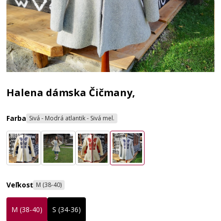
Halena dámska Čičmany,
Farba
Sivá - Modrá atlantik - Sivá mel.
Veľkosť
M (38-40)
M (38-40)
S (34-36)