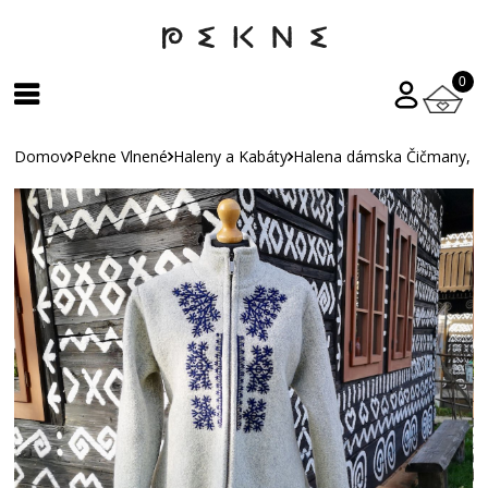
0
Domov
Pekne Vlnené
Haleny a Kabáty
Halena dámska Čičmany,