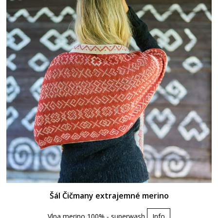
Šál Čičmany extrajemné merino
Vlna merino 100% - superwash
Info