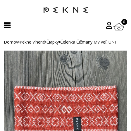
0
Domov
Pekne Vlnené
Čiapky
Čelenka Čičmany MV veľ. UNI