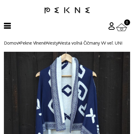
0
Domov
Pekne Vlnené
Vesty
Vesta voľná Čičmany VV veľ. UNI