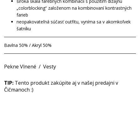
široká škála farebných kombinácií s použitím dizajnu
„colorblocking“ založenom na kombinovaní kontrastných
farieb
neopakovateľná súčasť outfitu, vyníma sa v akomkoľvek
šatníku
Bavlna 50% / Akryl 50%
Pekne Vlnené
/
Vesty
TIP:
Tento produkt zakúpite aj v našej predajni v
Čičmanoch :)