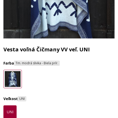
Vesta voľná Čičmany VV veľ. UNI
Farba
Tm. modrá slivka - Biela prír.
Veľkosť
UNI
UNI